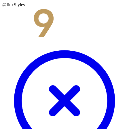
@fluxStyles