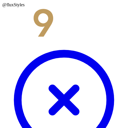
@fluxStyles