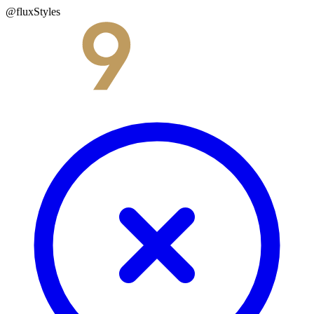
@fluxStyles