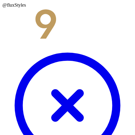
@fluxStyles