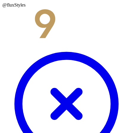
@fluxStyles