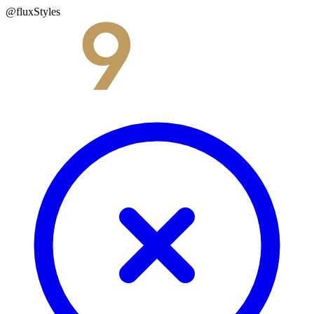
@fluxStyles