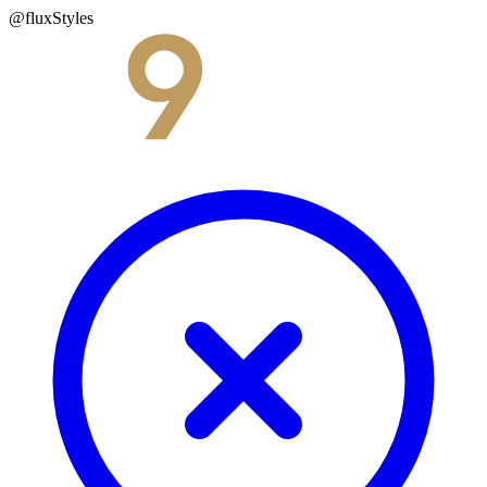
@fluxStyles