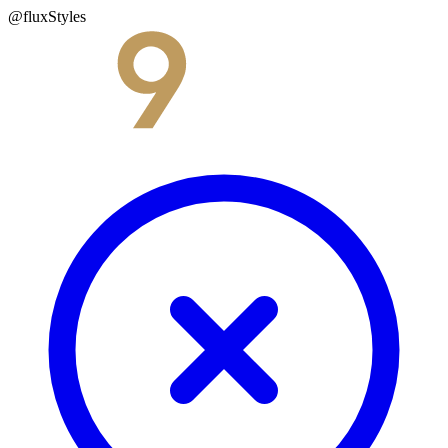
@fluxStyles