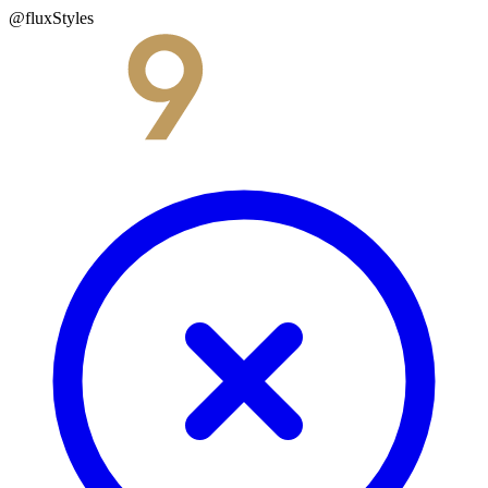
@fluxStyles