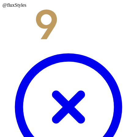
@fluxStyles