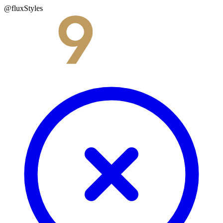
@fluxStyles