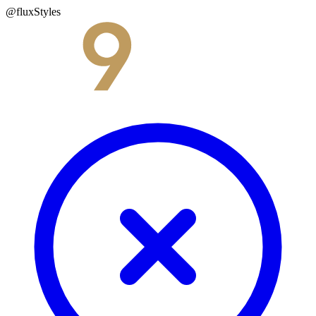
@fluxStyles