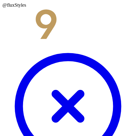
@fluxStyles