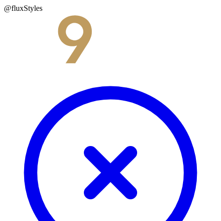
@fluxStyles