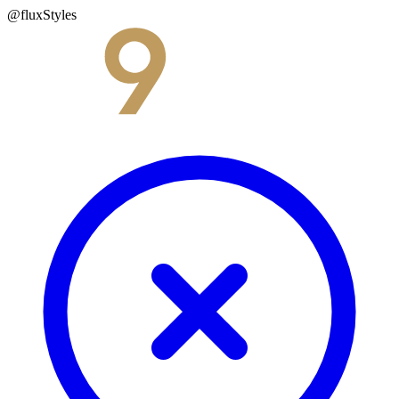
@fluxStyles