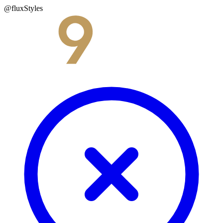
@fluxStyles