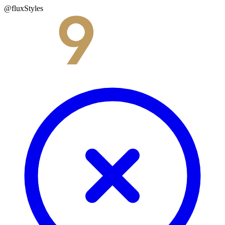
@fluxStyles