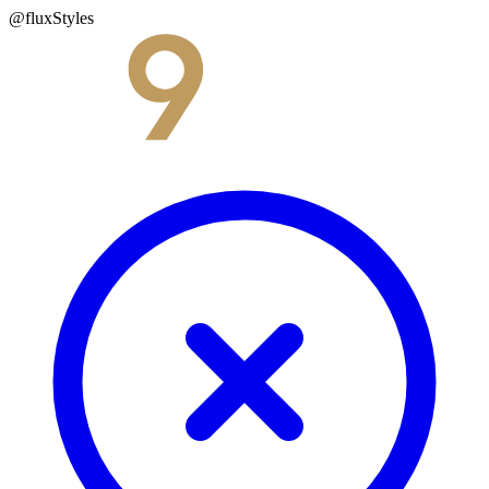
@fluxStyles