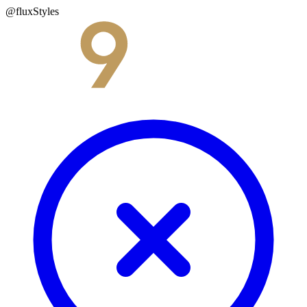
@fluxStyles