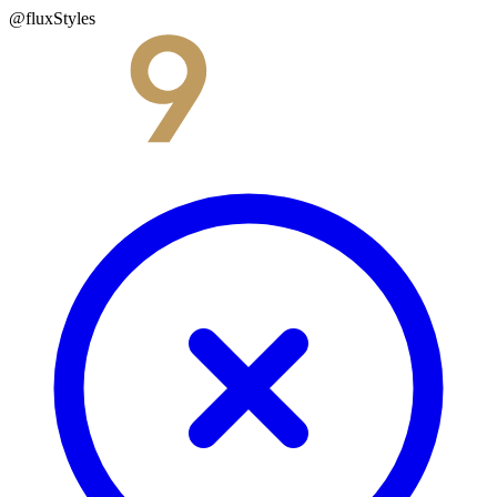
@fluxStyles