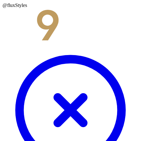
@fluxStyles