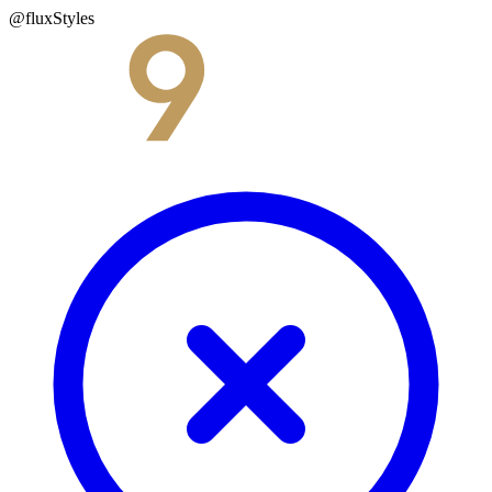
@fluxStyles