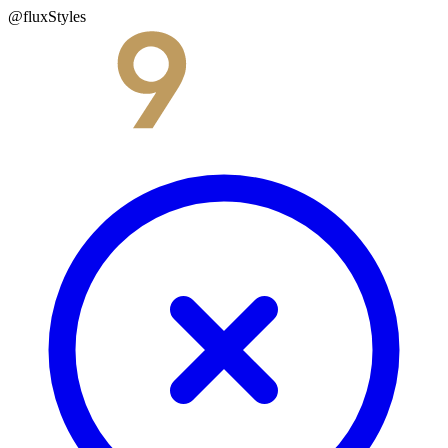
@fluxStyles