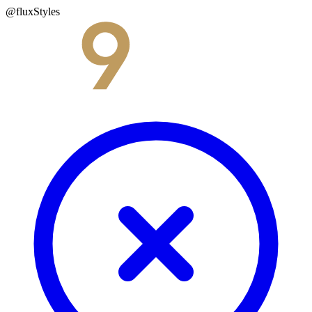
@fluxStyles