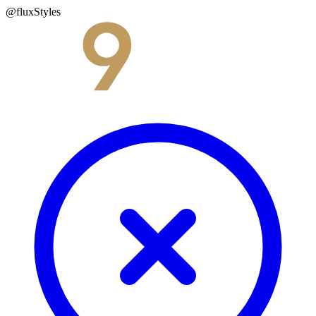
@fluxStyles