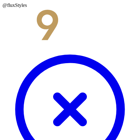
@fluxStyles