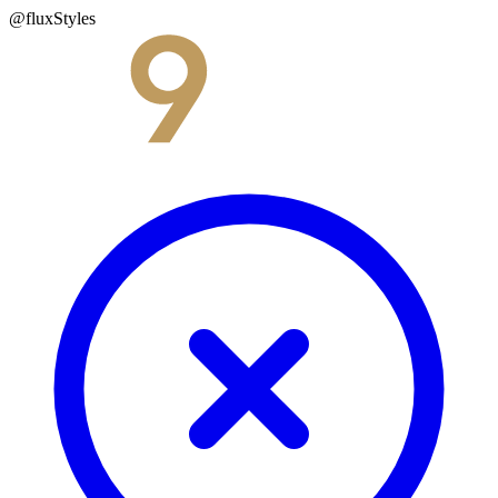
@fluxStyles