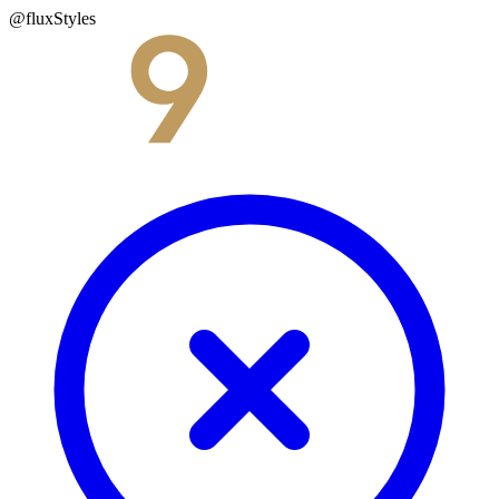
@fluxStyles