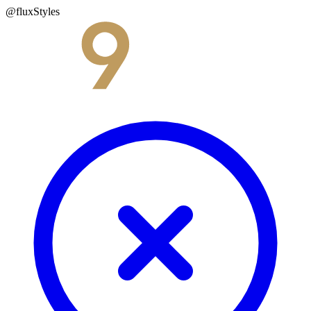
@fluxStyles