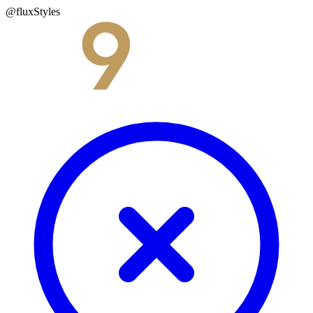
@fluxStyles