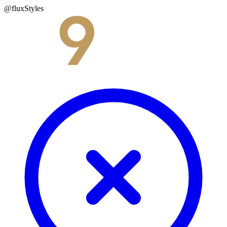
@fluxStyles