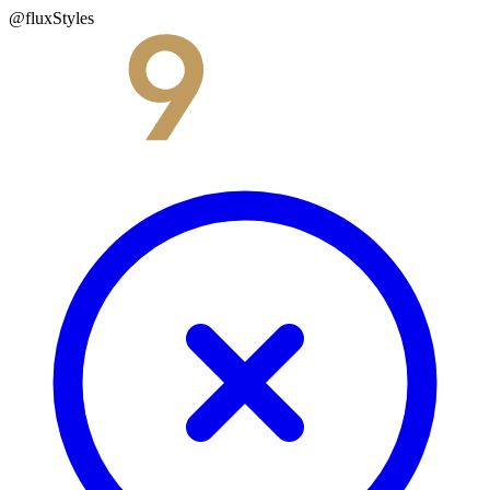
@fluxStyles