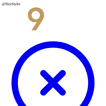
@fluxStyles