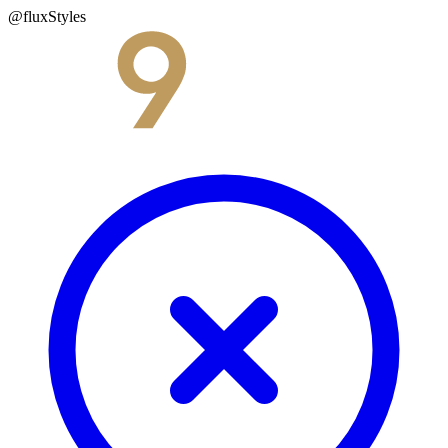
@fluxStyles