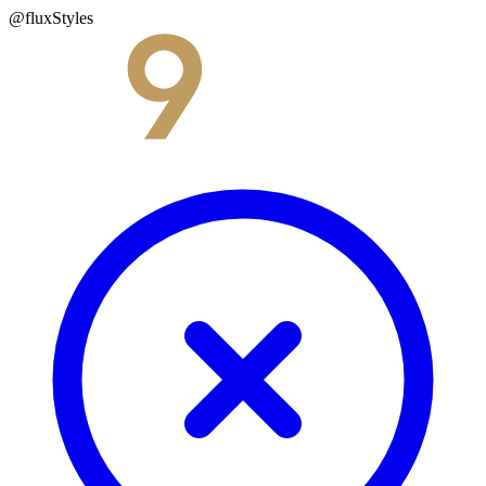
@fluxStyles