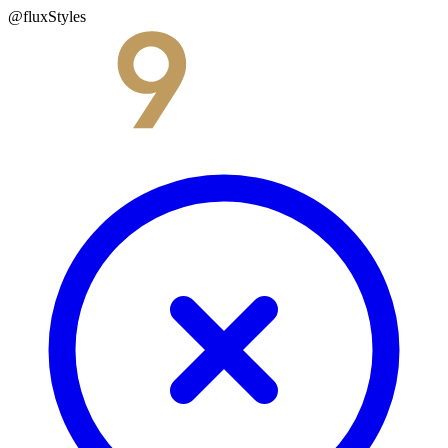
@fluxStyles