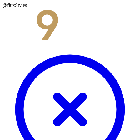
@fluxStyles