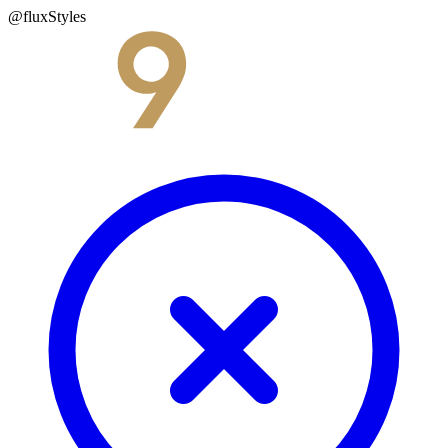
@fluxStyles