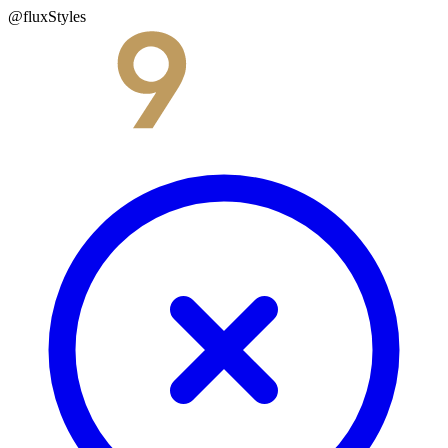
@fluxStyles