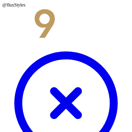
@fluxStyles