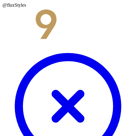
@fluxStyles