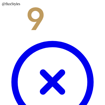
@fluxStyles