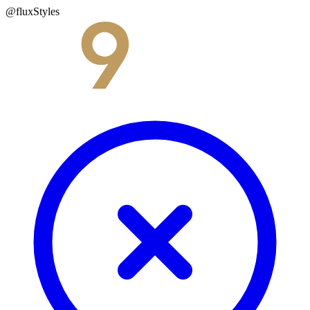
@fluxStyles