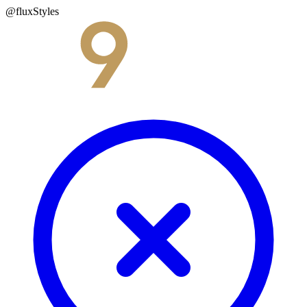
@fluxStyles