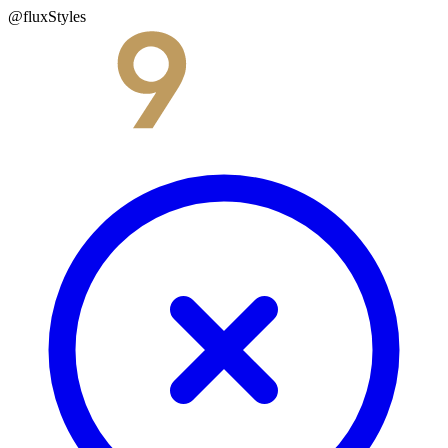
@fluxStyles