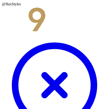
@fluxStyles