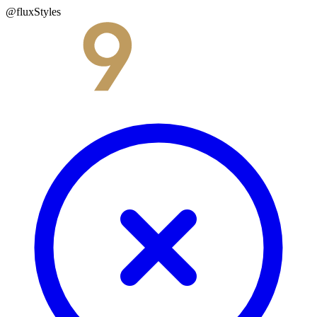
@fluxStyles