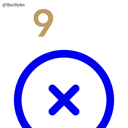
@fluxStyles