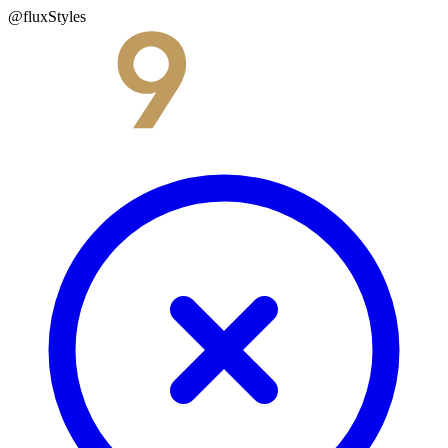
@fluxStyles