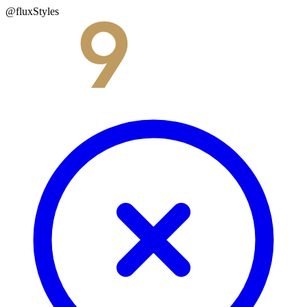
@fluxStyles